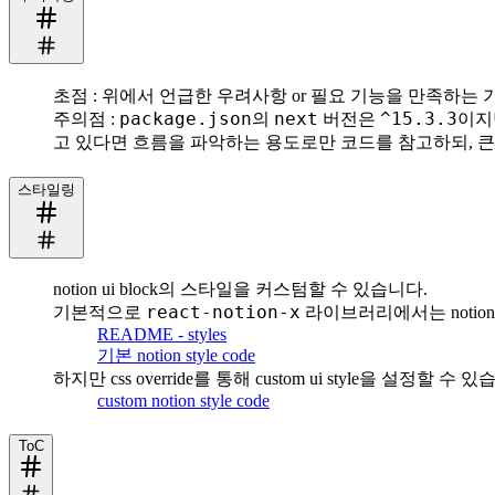
초점
: 위에서 언급한 우려사항 or 필요 기능을 만족하는
주의점
package.json
next
^15.3.3
:
의
버전은
이지만
고 있다면 흐름을 파악하는 용도로만 코드를 참고하되, 
스타일링
notion ui block의 스타일을 커스텀할 수 있습니다.
react-notion-x
기본적으로
라이브러리에서는 notion s
README - styles
기본 notion style code
하지만 css override를 통해 custom ui style을 설정할 수 
custom notion style code
ToC