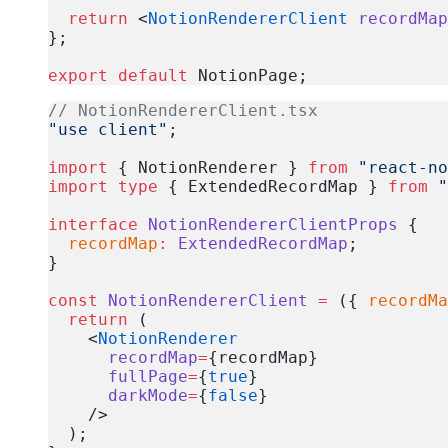
  return
 <
NotionRendererClient
 recordMap
};
export
 default
 NotionPage;
복사
// NotionRendererClient.tsx
"use client"
;
import
 { NotionRenderer } 
from
 "react-no
import
 type
 { ExtendedRecordMap } 
from
 "
interface
 NotionRendererClientProps
 {
  recordMap
:
 ExtendedRecordMap
;
}
const
 NotionRendererClient
 =
 ({ 
recordMa
  return
 (
    <
NotionRenderer
      recordMap
=
{recordMap}
      fullPage
=
{
true
}
      darkMode
=
{
false
}
    />
  );