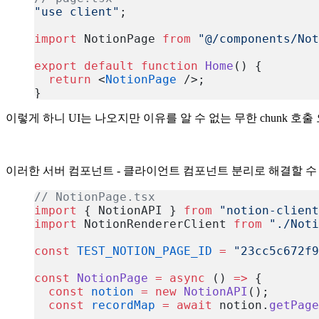
"use client"
;
import
 NotionPage 
from
 "@/components/Not
export
 default
 function
 Home
() {
  return
 <
NotionPage
 />;
}
복사
이렇게 하니 UI는 나오지만 이유를 알 수 없는 무한 chunk 호
이러한 서버 컴포넌트 - 클라이언트 컴포넌트 분리로 해결할 수
// NotionPage.tsx
import
 { NotionAPI } 
from
 "notion-client
import
 NotionRendererClient 
from
 "./Noti
const
 TEST_NOTION_PAGE_ID
 =
 "23cc5c672f9
const
 NotionPage
 =
 async
 () 
=>
 {
  const
 notion
 =
 new
 NotionAPI
();
  const
 recordMap
 =
 await
 notion.
getPage