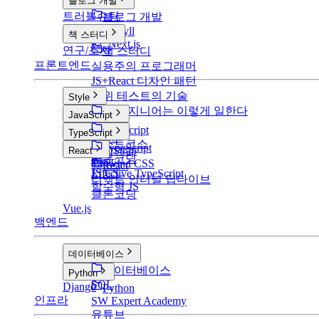
블로그 개발
트러블슈팅
블로그 개발
v1: Jekyll
책 스터디
v2: Next.js
연구/조사
책 스터디
프론트엔드
실용주의 프로그래머
JS+React 디자인 패턴
단위 테스트의 기술
Style
구글 엔지니어는 이렇게 일한다
Style
JavaScript
CSS
JavaScript
TypeScript
SCSS
부스트코스
TypeScript
BootStrap
React
클론코딩
Basic
Tailwind CSS
React
JS CS
Effective TypeScript
리액트 인터널 딥다이브
함수형 JS
클론코딩
Vue.js
백엔드
데이터베이스
데이터베이스
Python
SQL
Django
Python
인프라
SW Expert Academy
유튜브