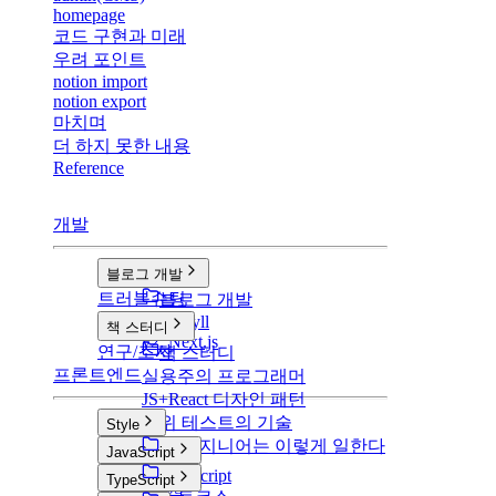
homepage
코드 구현과 미래
우려 포인트
notion import
notion export
마치며
더 하지 못한 내용
Reference
개발
블로그 개발
트러블슈팅
블로그 개발
v1: Jekyll
책 스터디
v2: Next.js
연구/조사
책 스터디
프론트엔드
실용주의 프로그래머
JS+React 디자인 패턴
단위 테스트의 기술
Style
구글 엔지니어는 이렇게 일한다
Style
JavaScript
CSS
JavaScript
TypeScript
SCSS