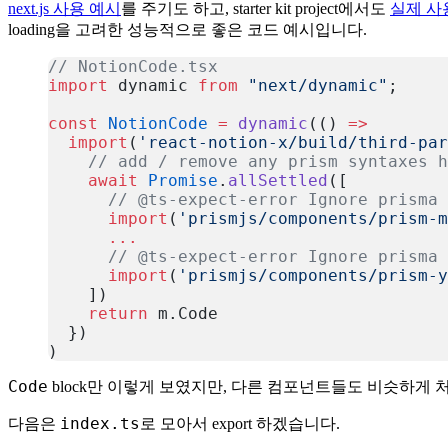
next.js 사용 예시
를 주기도 하고, starter kit project에서도
실제 사
loading을 고려한 성능적으로 좋은 코드 예시입니다.
// NotionCode.tsx
import
 dynamic 
from
 "next/dynamic"
;
const
 NotionCode
 =
 dynamic
(() 
=>
  import
(
'react-notion-x/build/third-pa
    // add / remove any prism syntaxes h
    await
 Promise
.
allSettled
([
      // @ts-expect-error Ignore prisma 
      import
(
'prismjs/components/prism-m
      ...
      // @ts-expect-error Ignore prisma 
      import
(
'prismjs/components/prism-y
    ])
    return
 m.Code
  })
)
복사
Code
block만 이렇게 보였지만, 다른 컴포넌트들도 비슷하게
index.ts
다음은
로 모아서 export 하겠습니다.