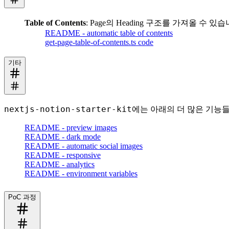
Table of Contents
: Page의 Heading 구조를 가져올 수 있습
README - automatic table of contents
get-page-table-of-contents.ts code
기타
nextjs-notion-starter-kit
에는 아래의 더 많은 기능
README - preview images
README - dark mode
README - automatic social images
README - responsive
README - analytics
README - environment variables
PoC 과정