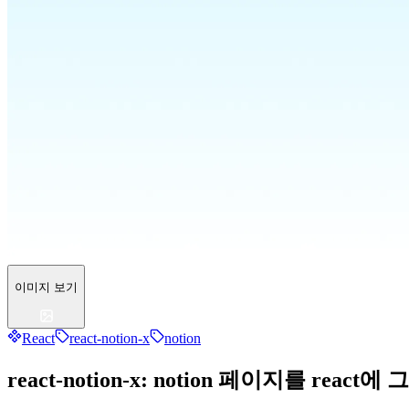
이미지 보기
React
react-notion-x
notion
react-notion-x: notion 페이지를 react에