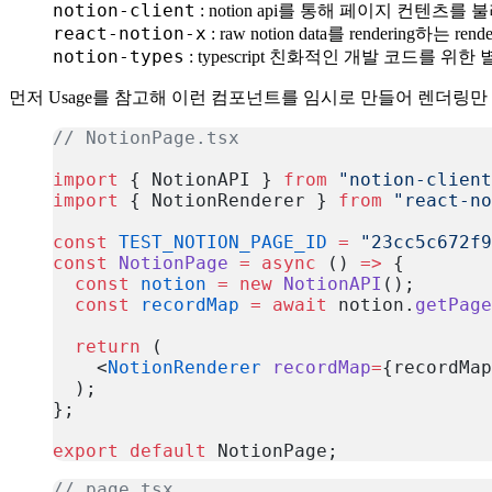
notion-client
: notion api를 통해 페이지 컨텐츠
react-notion-x
: raw notion data를 rendering하는 r
notion-types
: typescript 친화적인 개발 코드를 
먼저 Usage를 참고해 이런 컴포넌트를 임시로 만들어 렌더링
// NotionPage.tsx
import
 { NotionAPI } 
from
 "notion-client
import
 { NotionRenderer } 
from
 "react-no
const
 TEST_NOTION_PAGE_ID
 =
 "23cc5c672f9
const
 NotionPage
 =
 async
 () 
=>
 {
  const
 notion
 =
 new
 NotionAPI
();
  const
 recordMap
 =
 await
 notion.
getPage
  return
 (
    <
NotionRenderer
 recordMap
=
{recordMap
  );
};
export
 default
 NotionPage;
복사
// page.tsx