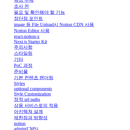
핵심 주제
조사 전
필요 및 확인해야 할 기능
장단점 포인트
image 등 File Upload시 Notion CDN 사용
Notion Editor 사용
react-notion-x
Next.js Starter Kit
주의사항
스타일링
기타
PoC 과정
준비물
기본 컨텐츠 렌더링
Styles
optional components
Style Customization
정적 url paths
상용 서비스로의 적용
아키텍쳐 설계
제한점과 방향성
notion
admin(CMS)