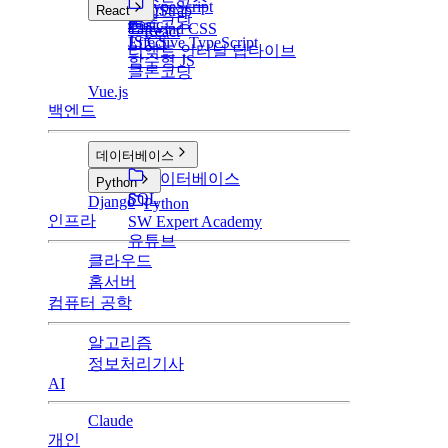
부스트코스
TypeScript
BootStrap
React
클론코딩
Basic
Tailwind CSS
React
JS CS
Effective TypeScript
리액트 인터널 딥다이브
함수형 JS
클론코딩
Vue.js
백엔드
데이터베이스
데이터베이스
Python
SQL
Django
Python
인프라
SW Expert Academy
유튜브
클라우드
홈서버
컴퓨터 공학
알고리즘
정보처리기사
AI
Claude
개인