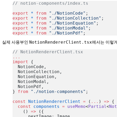
// notion-components/index.ts
export
 *
 from
 "./NotionCode"
;
export
 *
 from
 "./NotionCollection"
;
export
 *
 from
 "./NotionEquation"
;
export
 *
 from
 "./NotionModal"
;
export
 *
 from
 "./NotionPdf"
;
복사
NotionRendererClient.tsx
실제 사용부인
에서는 이렇게
// NotionRendererClient.tsx
...
import
 {
  NotionCode,
  NotionCollection,
  NotionEquation,
  NotionModal,
  NotionPdf,
} 
from
 "./notion-components"
;
const
 NotionRendererClient
 =
 (
...
) 
=>
 {
  const
 components
 =
 useMemo
<
Partial
<
Not
    () 
=>
 ({
      nextImage: Image,