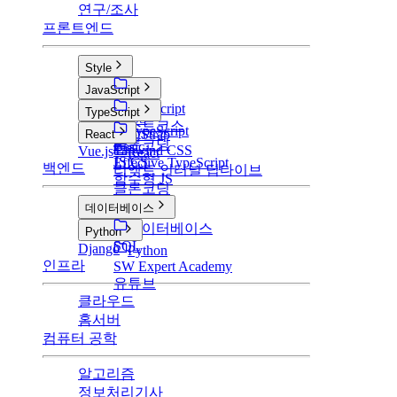
연구/조사
프론트엔드
Style
Style
JavaScript
CSS
JavaScript
TypeScript
SCSS
부스트코스
TypeScript
BootStrap
React
클론코딩
Basic
Tailwind CSS
Vue.js
React
JS CS
Effective TypeScript
백엔드
리액트 인터널 딥다이브
함수형 JS
클론코딩
데이터베이스
데이터베이스
Python
SQL
Django
Python
인프라
SW Expert Academy
유튜브
클라우드
홈서버
컴퓨터 공학
알고리즘
정보처리기사