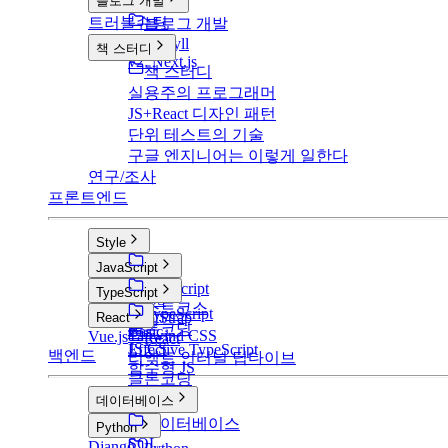
블로그 개발
트러블슈팅
블로그 개발
v1: Jekyll
책 스터디
v2: Next.js
책 스터디
실용주의 프로그래머
JS+React 디자인 패턴
단위 테스트의 기술
구글 엔지니어는 이렇게 일한다
연구/조사
프론트엔드
Style
Style
JavaScript
CSS
JavaScript
TypeScript
SCSS
부스트코스
TypeScript
BootStrap
React
클론코딩
Basic
Tailwind CSS
Vue.js
React
JS CS
Effective TypeScript
백엔드
리액트 인터널 딥다이브
함수형 JS
클론코딩
데이터베이스
데이터베이스
Python
SQL
Django