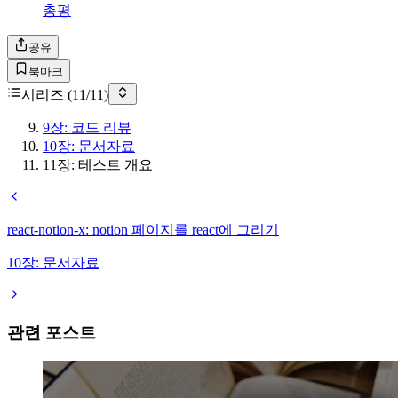
총평
공유
북마크
시리즈 (
11
/
11
)
9장: 코드 리뷰
10장: 문서자료
11장: 테스트 개요
react-notion-x: notion 페이지를 react에 그리기
10장: 문서자료
관련 포스트