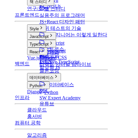
v1: Jekyll
책 스터디
v2: Next.js
연구/조사
책 스터디
프론트엔드
실용주의 프로그래머
JS+React 디자인 패턴
단위 테스트의 기술
Style
구글 엔지니어는 이렇게 일한다
Style
JavaScript
CSS
JavaScript
TypeScript
SCSS
부스트코스
TypeScript
BootStrap
React
클론코딩
Basic
Tailwind CSS
Vue.js
React
JS CS
Effective TypeScript
백엔드
리액트 인터널 딥다이브
함수형 JS
클론코딩
데이터베이스
데이터베이스
Python
SQL
Django
Python
인프라
SW Expert Academy
유튜브
클라우드
홈서버
컴퓨터 공학
알고리즘