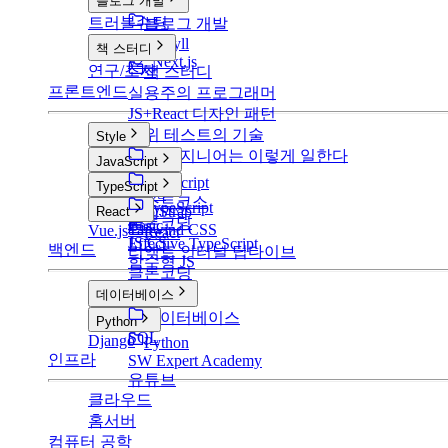
블로그 개발
트러블슈팅
블로그 개발
v1: Jekyll
책 스터디
v2: Next.js
연구/조사
책 스터디
프론트엔드
실용주의 프로그래머
JS+React 디자인 패턴
단위 테스트의 기술
Style
구글 엔지니어는 이렇게 일한다
Style
JavaScript
CSS
JavaScript
TypeScript
SCSS
부스트코스
TypeScript
BootStrap
React
클론코딩
Basic
Tailwind CSS
Vue.js
React
JS CS
Effective TypeScript
백엔드
리액트 인터널 딥다이브
함수형 JS
클론코딩
데이터베이스
데이터베이스
Python
SQL
Django
Python
인프라
SW Expert Academy
유튜브
클라우드
홈서버
컴퓨터 공학