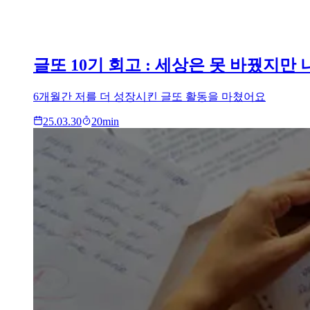
글또 10기 회고 : 세상은 못 바꿨지만
6개월간 저를 더 성장시킨 글또 활동을 마쳤어요
25.03.30
20
min