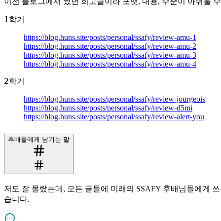
이전 블로그에서 썼던 회고글이라 포맷, 내용, 수준이 아쉬울 수
1학기
https://blog.huns.site/posts/personal/ssafy/review-amu-1
https://blog.huns.site/posts/personal/ssafy/review-amu-2
https://blog.huns.site/posts/personal/ssafy/review-amu-3
https://blog.huns.site/posts/personal/ssafy/review-amu-4
2학기
https://blog.huns.site/posts/personal/ssafy/review-jourgeois
https://blog.huns.site/posts/personal/ssafy/review-d5mi
https://blog.huns.site/posts/personal/ssafy/review-alert-you
후배들에게 남기는 말
저도 잘 몰랐는데, 모든 글들에 미래의 SSAFY 후배님들에게
습니다.