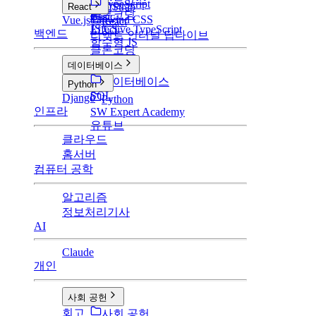
TypeScript
BootStrap
React
클론코딩
Basic
Tailwind CSS
Vue.js
React
JS CS
Effective TypeScript
백엔드
리액트 인터널 딥다이브
함수형 JS
클론코딩
데이터베이스
데이터베이스
Python
SQL
Django
Python
인프라
SW Expert Academy
유튜브
클라우드
홈서버
컴퓨터 공학
알고리즘
정보처리기사
AI
Claude
개인
사회 공헌
회고
사회 공헌