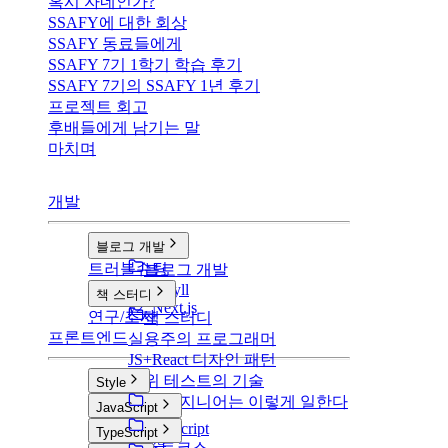
혹시 자네인가?
SSAFY에 대한 회상
SSAFY 동료들에게
SSAFY 7기 1학기 학습 후기
SSAFY 7기의 SSAFY 1년 후기
프로젝트 회고
후배들에게 남기는 말
마치며
개발
블로그 개발
트러블슈팅
블로그 개발
v1: Jekyll
책 스터디
v2: Next.js
연구/조사
책 스터디
프론트엔드
실용주의 프로그래머
JS+React 디자인 패턴
단위 테스트의 기술
Style
구글 엔지니어는 이렇게 일한다
Style
JavaScript
CSS
JavaScript
TypeScript
SCSS
부스트코스