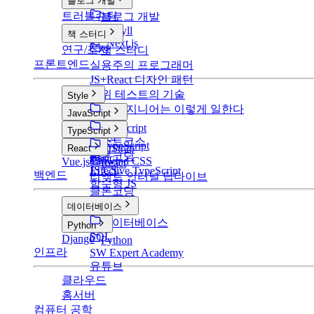
블로그 개발
트러블슈팅
블로그 개발
v1: Jekyll
책 스터디
v2: Next.js
연구/조사
책 스터디
프론트엔드
실용주의 프로그래머
JS+React 디자인 패턴
단위 테스트의 기술
Style
구글 엔지니어는 이렇게 일한다
Style
JavaScript
CSS
JavaScript
TypeScript
SCSS
부스트코스
TypeScript
BootStrap
React
클론코딩
Basic
Tailwind CSS
Vue.js
React
JS CS
Effective TypeScript
백엔드
리액트 인터널 딥다이브
함수형 JS
클론코딩
데이터베이스
데이터베이스
Python
SQL
Django
Python
인프라
SW Expert Academy
유튜브
클라우드
홈서버
컴퓨터 공학