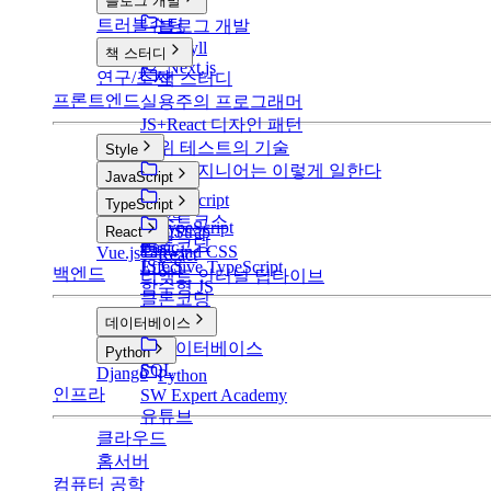
블로그 개발
트러블슈팅
블로그 개발
v1: Jekyll
책 스터디
v2: Next.js
연구/조사
책 스터디
프론트엔드
실용주의 프로그래머
JS+React 디자인 패턴
단위 테스트의 기술
Style
구글 엔지니어는 이렇게 일한다
Style
JavaScript
CSS
JavaScript
TypeScript
SCSS
부스트코스
TypeScript
BootStrap
React
클론코딩
Basic
Tailwind CSS
Vue.js
React
JS CS
Effective TypeScript
백엔드
리액트 인터널 딥다이브
함수형 JS
클론코딩
데이터베이스
데이터베이스
Python
SQL
Django
Python
인프라
SW Expert Academy
유튜브
클라우드
홈서버
컴퓨터 공학