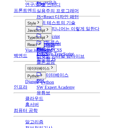
v2: Next.js
연구/조사
책 스터디
프론트엔드
실용주의 프로그래머
JS+React 디자인 패턴
단위 테스트의 기술
Style
구글 엔지니어는 이렇게 일한다
Style
JavaScript
CSS
JavaScript
TypeScript
SCSS
부스트코스
TypeScript
BootStrap
React
클론코딩
Basic
Tailwind CSS
Vue.js
React
JS CS
Effective TypeScript
백엔드
리액트 인터널 딥다이브
함수형 JS
클론코딩
데이터베이스
데이터베이스
Python
SQL
Django
Python
인프라
SW Expert Academy
유튜브
클라우드
홈서버
컴퓨터 공학
알고리즘
정보처리기사