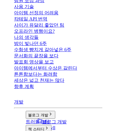
팀원 모집 과정
사용 기술
아이템 선정의 어려움
칵테일 API 번역
사이가 유달리 좋았던 팀
오프라인 병행이요?
나의 생각들
밤이 빛나던 6주
수험생 뺨치게 갈아넣은 6주
문서화의 끝장을 보다
발표회 영상을 보고
아이템에서부터 수상은 갈린다
튼튼함보다는 화려함
세상은 넓고 천재는 많다
향후 계획
개발
블로그 개발
트러블슈팅
블로그 개발
v1: Jekyll
책 스터디