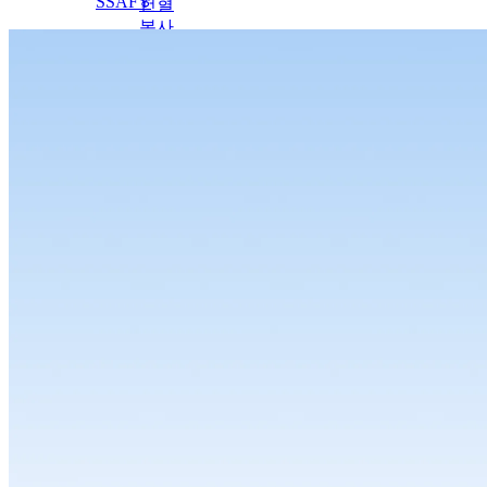
SSAFY
헌혈
봉사