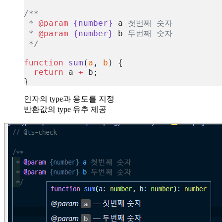
/**
 * 
@param
 {number}
 a
 첫번째 숫자
 * 
@param
 {number}
 b
 두번째 숫자
 */
function
 sum
(
a
, 
b
) {
  return
 a 
+
 b;
}
복사
인자의 type과 용도를 지정
반환값의 type 유추 제공