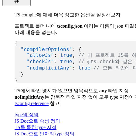
TS compile에 대해 더욱 정교한 옵션을 설정해보자
프로젝트 폴더 내에
tsconfig.json
이라는 이름의 json 파일
아래 내용을 넣는다.
{
  "compilerOptions"
: {
    "allowJs"
: 
true
, 
// 이 프로젝트 JS를 
    "checkJs"
: 
true
, 
// @ts-check와 같은
    "noImplicitAny"
: 
true
 // 모든 타입에 
  }
}
복사
TS에서 타입 명시가 없으면 암묵적으로
any
타입 지정
noImplicitAny
는 암묵적 타입 지정 없이 모두 type 지정이
tsconfig reference
참고
type의 정의
JS Doc으로 속성 정의
TS를 통한 type 지정
JS Doc으로 인자의 type 정의