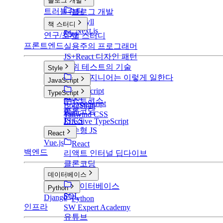
블로그 개발
트러블슈팅
블로그 개발
v1: Jekyll
책 스터디
v2: Next.js
연구/조사
책 스터디
프론트엔드
실용주의 프로그래머
JS+React 디자인 패턴
단위 테스트의 기술
Style
구글 엔지니어는 이렇게 일한다
Style
JavaScript
CSS
JavaScript
TypeScript
SCSS
부스트코스
TypeScript
BootStrap
클론코딩
Basic
Tailwind CSS
JS CS
Effective TypeScript
함수형 JS
React
Vue.js
React
백엔드
리액트 인터널 딥다이브
클론코딩
데이터베이스
데이터베이스
Python
SQL
Django
Python
인프라
SW Expert Academy
유튜브