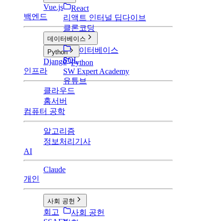
Vue.js
React
백엔드
리액트 인터널 딥다이브
클론코딩
데이터베이스
데이터베이스
Python
SQL
Django
Python
인프라
SW Expert Academy
유튜브
클라우드
홈서버
컴퓨터 공학
알고리즘
정보처리기사
AI
Claude
개인
사회 공헌
회고
사회 공헌