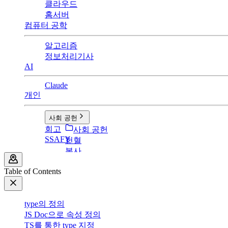
클라우드
홈서버
컴퓨터 공학
알고리즘
정보처리기사
AI
Claude
개인
사회 공헌
회고
사회 공헌
SSAFY
헌혈
봉사
Table of Contents
type의 정의
JS Doc으로 속성 정의
TS를 통한 type 지정