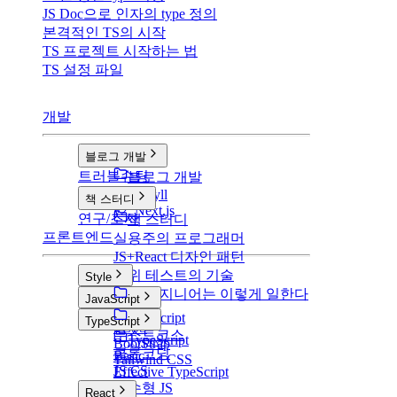
JS Doc으로 인자의 type 정의
본격적인 TS의 시작
TS 프로젝트 시작하는 법
TS 설정 파일
개발
블로그 개발
트러블슈팅
블로그 개발
v1: Jekyll
책 스터디
v2: Next.js
연구/조사
책 스터디
프론트엔드
실용주의 프로그래머
JS+React 디자인 패턴
단위 테스트의 기술
Style
구글 엔지니어는 이렇게 일한다
Style
JavaScript
CSS
JavaScript
TypeScript
SCSS
부스트코스
TypeScript
BootStrap
클론코딩
Basic
Tailwind CSS
JS CS
Effective TypeScript
함수형 JS
React