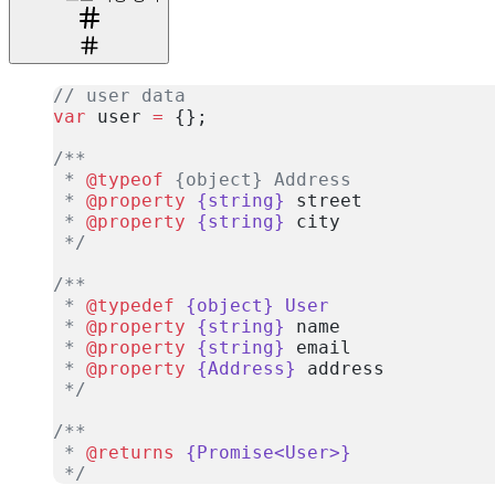
// user data
var
 user 
=
 {};
/**
 * 
@typeof
 {object} Address
 * 
@property
 {string}
 street
 * 
@property
 {string}
 city
 */
/**
 * 
@typedef
 {object}
 User
 * 
@property
 {string}
 name
 * 
@property
 {string}
 email
 * 
@property
 {Address}
 address
 */
/**
 * 
@returns
 {Promise<User>}
 */