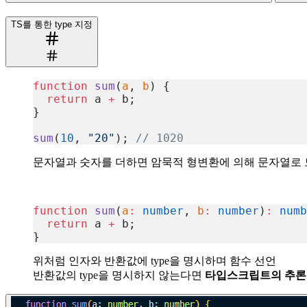
TS를 통한 type 지정
function
 sum
(
a
, 
b
) {
  return
 a 
+
 b;
}
sum
(
10
, 
"20"
); 
// 1020
복사
문자열과 숫자를 더하면 암묵적 형변환에 의해 문자열로 
function
 sum
(
a
:
 number
, 
b
:
 number
)
:
 numb
  return
 a 
+
 b;
}
복사
위처럼 인자와 반환값에 type을 명시하며 함수 선언
반환값의 type을 명시하지 않는다면
타입스크립트의 추론