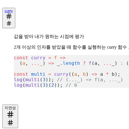
curry
값을 받아 내가 원하는 시점에 평가
2개 이상의 인자를 받았을 때 함수를 실행하는 curry 함수
const
 curry
 =
 f
 =>
  (
a
, 
...
_
) 
=>
 _.
length
 ?
 f
(a, 
...
_) 
:
 (
const
 multi
 =
 curry
((
a
, 
b
) 
=>
 a 
*
 b);
log
(
multi
(
3
)); 
// (..._) => f(a, ..._)
log
(
multi
(
3
)(
2
)); 
// 6
복사
지연성