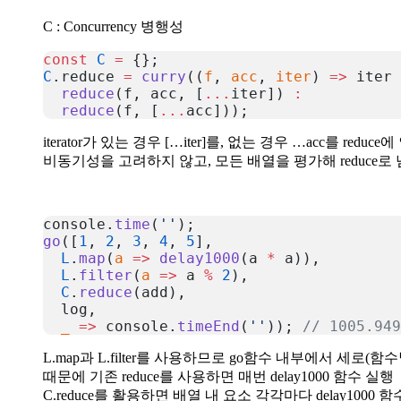
C : Concurrency 병행성
const
 C
 =
 {};
C
.reduce 
=
 curry
((
f
, 
acc
, 
iter
) 
=>
 iter 
  reduce
(f, acc, [
...
iter]) 
:
  reduce
(f, [
...
acc]));
복사
iterator가 있는 경우 […iter]를, 없는 경우 …acc를 reduc
비동기성을 고려하지 않고, 모든 배열을 평가해 reduce로
console.
time
(
''
);
go
([
1
, 
2
, 
3
, 
4
, 
5
],
  L
.
map
(
a
 =>
 delay1000
(a 
*
 a)),
  L
.
filter
(
a
 =>
 a 
%
 2
),
  C
.
reduce
(add),
  log,
  _
 =>
 console.
timeEnd
(
''
)); 
// 1005.949
복사
L.map과 L.filter를 사용하므로 go함수 내부에서 세로
때문에 기존 reduce를 사용하면 매번 delay1000 함수 실행
C.reduce를 활용하면 배열 내 요소 각각마다 delay10