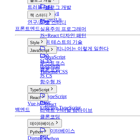
블로그 개발
트러블슈팅
블로그 개발
v1: Jekyll
책 스터디
v2: Next.js
연구/조사
책 스터디
프론트엔드
실용주의 프로그래머
JS+React 디자인 패턴
단위 테스트의 기술
Style
구글 엔지니어는 이렇게 일한다
Style
JavaScript
CSS
JavaScript
SCSS
부스트코스
BootStrap
클론코딩
Tailwind CSS
JS CS
함수형 JS
TypeScript
TypeScript
React
Basic
Vue.js
React
Effective TypeScript
백엔드
리액트 인터널 딥다이브
클론코딩
데이터베이스
데이터베이스
Python
SQL
Django
Python