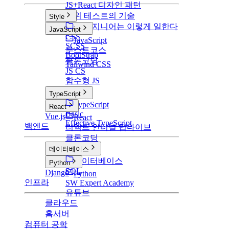
JS+React 디자인 패턴
단위 테스트의 기술
Style
구글 엔지니어는 이렇게 일한다
Style
JavaScript
CSS
JavaScript
SCSS
부스트코스
BootStrap
클론코딩
Tailwind CSS
JS CS
함수형 JS
TypeScript
TypeScript
React
Basic
Vue.js
React
Effective TypeScript
백엔드
리액트 인터널 딥다이브
클론코딩
데이터베이스
데이터베이스
Python
SQL
Django
Python
인프라
SW Expert Academy
유튜브
클라우드
홈서버
컴퓨터 공학