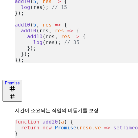
add10
(
5
, 
res
 =>
 {
  log
(res); 
// 15
});
add10
(
5
, 
res
 =>
 {
  add10
(res, 
res
 =>
 {
    add10
(res, 
res
 =>
 {
      log
(res); 
// 35
    });
  });
});
복사
Promise
시간이 소요되는 작업의 비동기를 보장
function
 add20
(
a
) {
  return
 new
 Promise
(
resolve
 =>
 setTimeo
}