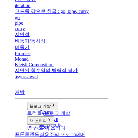
iteration
코드를 값으로 취급 : go, pipe, curry
go
pipe
curry
지연성
비동기/동시성
비동기
Promise
Monad
Kleisli Composition
지연된 함수열의 병렬적 평가
async-await
개발
블로그 개발
트러블슈팅
블로그 개발
v1: Jekyll
책 스터디
v2: Next.js
연구/조사
책 스터디
프론트엔드
실용주의 프로그래머