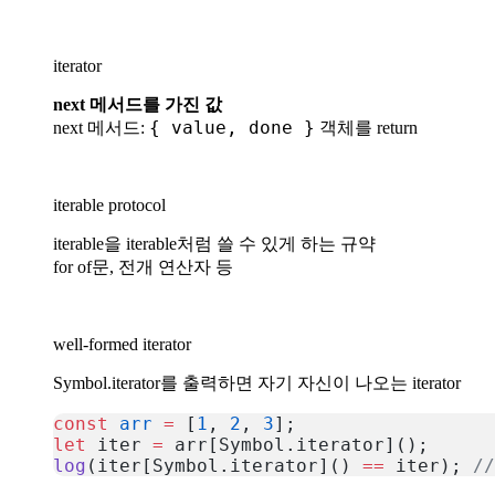
iterator
next 메서드를 가진 값
{ value, done }
next 메서드:
객체를 return
iterable protocol
iterable을 iterable처럼 쓸 수 있게 하는 규약
for of문, 전개 연산자 등
well-formed iterator
Symbol.iterator를 출력하면 자기 자신이 나오는 iterator
const
 arr
 =
 [
1
, 
2
, 
3
];
let
 iter 
=
 arr[Symbol.iterator]();
log
(iter[Symbol.iterator]() 
==
 iter); 
//
복사