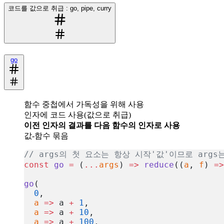
코드를 값으로 취급 : go, pipe, curry
go
함수 중첩에서 가독성을 위해 사용
인자에 코드 사용(값으로 취급)
이전 인자의 결과를 다음 함수의 인자로 사용
값-함수 묶음
// args의 첫 요소는 항상 시작'값'이므로 args
const
 go
 =
 (
...
args
) 
=>
 reduce
((
a
, 
f
) 
=>
go
(
  0
,
  a
 =>
 a 
+
 1
,
  a
 =>
 a 
+
 10
,
  a
 =>
 a 
+
 100
,