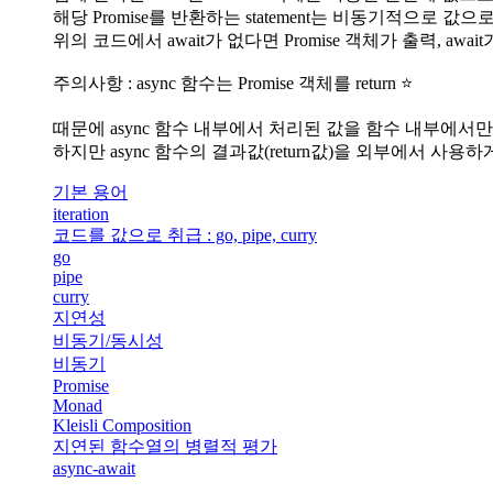
해당 Promise를 반환하는 statement는 비동기적으로 값
위의 코드에서 await가 없다면 Promise 객체가 출력, awa
주의사항 : async 함수는 Promise 객체를 return ⭐
때문에 async 함수 내부에서 처리된 값을 함수 내부에서
하지만 async 함수의 결과값(return값)을 외부에서 사용하게
기본 용어
iteration
코드를 값으로 취급 : go, pipe, curry
go
pipe
curry
지연성
비동기/동시성
비동기
Promise
Monad
Kleisli Composition
지연된 함수열의 병렬적 평가
async-await