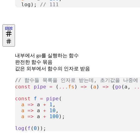
  log); 
// 111
복사
pipe
내부에서 go를 실행하는 함수
완전한 함수 묶음
값은 외부에서 함수의 인자로 받음
// 함수들 목록을 인자로 받는데, 초기값을 나중에 
const
 pipe
 =
 (
...
fs
) 
=>
 (
a
) 
=>
 {
go
(a, 
..
const
 f
 =
 pipe
(
  a
 =>
 a 
+
 1
,
  a
 =>
 a 
+
 10
,
  a
 =>
 a 
+
 100
);
log
(
f
(
0
));
복사