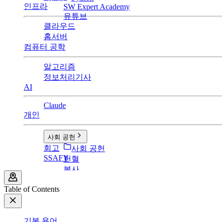
인프라
SW Expert Academy
유튜브
클라우드
홈서버
컴퓨터 공학
알고리즘
정보처리기사
AI
Claude
개인
사회 공헌
회고
사회 공헌
SSAFY
헌혈
봉사
Table of Contents
기본 용어