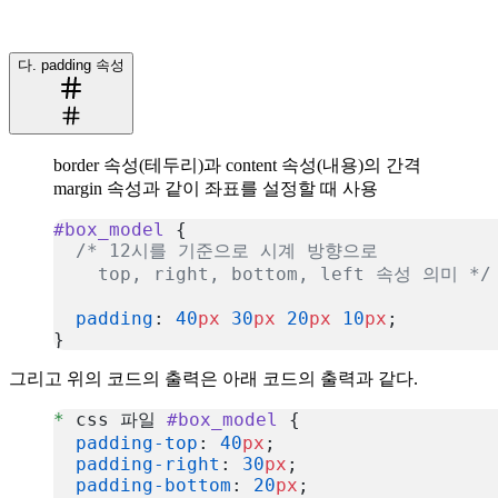
복사
다. padding 속성
border 속성(테두리)과 content 속성(내용)의 간격
margin 속성과 같이 좌표를 설정할 때 사용
#box_model
 {
  /* 12시를 기준으로 시계 방향으로
    top, right, bottom, left 속성 의미 */
  padding
: 
40
px
 30
px
 20
px
 10
px
;
}
복사
그리고 위의 코드의 출력은 아래 코드의 출력과 같다.
*
 css 파일 
#box_model
 {
  padding-top
: 
40
px
;
  padding-right
: 
30
px
;
  padding-bottom
: 
20
px
;