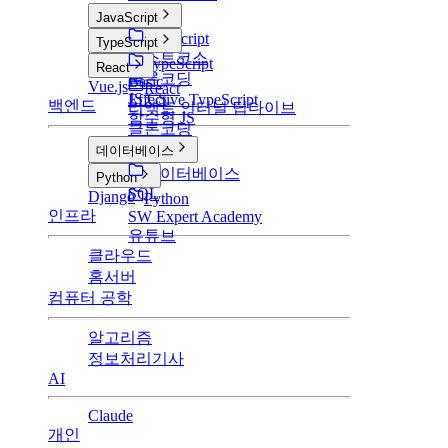
JavaScript
JavaScript
TypeScript
부스트코스
TypeScript
React
클론코딩
Basic
Vue.js
React
JS CS
Effective TypeScript
백엔드
리액트 인터널 딥다이브
함수형 JS
클론코딩
데이터베이스
데이터베이스
Python
SQL
Django
Python
인프라
SW Expert Academy
유튜브
클라우드
홈서버
컴퓨터 공학
알고리즘
정보처리기사
AI
Claude
개인