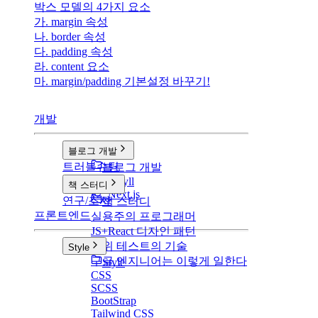
박스 모델의 4가지 요소
가. margin 속성
나. border 속성
다. padding 속성
라. content 요소
마. margin/padding 기본설정 바꾸기!
개발
블로그 개발
트러블슈팅
블로그 개발
v1: Jekyll
책 스터디
v2: Next.js
연구/조사
책 스터디
프론트엔드
실용주의 프로그래머
JS+React 디자인 패턴
단위 테스트의 기술
Style
구글 엔지니어는 이렇게 일한다
Style
CSS
SCSS
BootStrap
Tailwind CSS