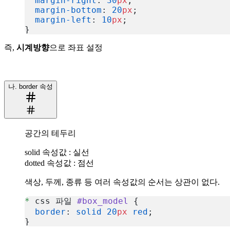
  margin-right
: 
30
px
;
  margin-bottom
: 
20
px
;
  margin-left
: 
10
px
;
}
복사
즉,
시계방향
으로 좌표 설정
나. border 속성
공간의 테두리
solid 속성값 : 실선
dotted 속성값 : 점선
색상, 두께, 종류 등 여러 속성값의 순서는 상관이 없다.
*
 css 파일 
#box_model
 {
  border
: 
solid
 20
px
 red
;
}