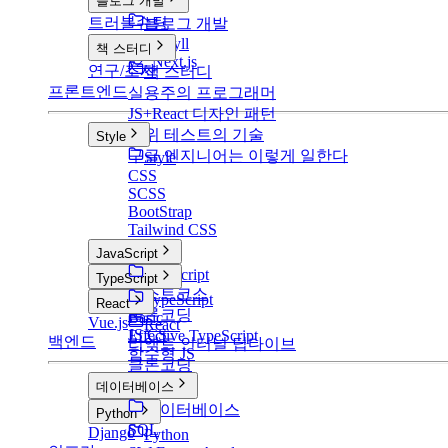
블로그 개발
트러블슈팅
블로그 개발
v1: Jekyll
책 스터디
v2: Next.js
연구/조사
책 스터디
프론트엔드
실용주의 프로그래머
JS+React 디자인 패턴
단위 테스트의 기술
Style
구글 엔지니어는 이렇게 일한다
Style
CSS
SCSS
BootStrap
Tailwind CSS
JavaScript
JavaScript
TypeScript
부스트코스
TypeScript
React
클론코딩
Basic
Vue.js
React
JS CS
Effective TypeScript
백엔드
리액트 인터널 딥다이브
함수형 JS
클론코딩
데이터베이스
데이터베이스
Python
SQL
Django
Python