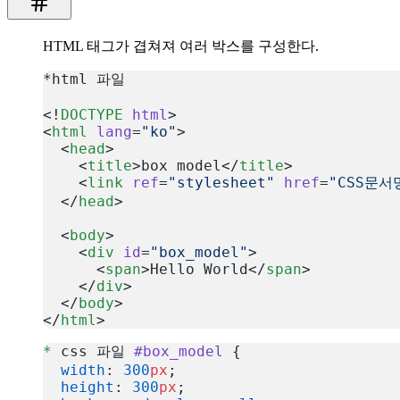
HTML 태그가 겹쳐져 여러 박스를 구성한다.
*html 파일
<!
DOCTYPE
 html
>
<
html
 lang
=
"ko"
>
  <
head
>
    <
title
>box model</
title
>
    <
link
 ref
=
"stylesheet"
 href
=
"CSS문서
  </
head
>
  <
body
>
    <
div
 id
=
"box_model"
>
      <
span
>Hello World</
span
>
    </
div
>
  </
body
>
</
html
>
복사
*
 css 파일 
#box_model
 {
  width
: 
300
px
;
  height
: 
300
px
;