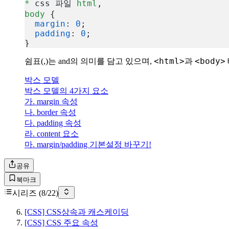
*
 css 파일 
html
,
body
 {
  margin
: 
0
;
  padding
: 
0
;
}
복사
<html>
<body>
쉼표(,)는 and의 의미를 담고 있으며,
과
박스 모델
박스 모델의 4가지 요소
가. margin 속성
나. border 속성
다. padding 속성
라. content 요소
마. margin/padding 기본설정 바꾸기!
공유
북마크
시리즈 (
8
/
22
)
[CSS] CSS상속과 캐스케이딩
[CSS] CSS 주요 속성