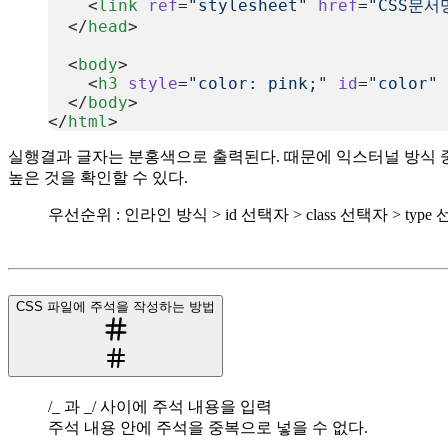
    <
link
 ref
=
"stylesheet"
 href
=
"CSS문서
  </
head
>
  <
body
>
    <
h3
 style
=
"color: pink;"
 id
=
"color"
 
  </
body
>
</
html
>
복사
실행결과 글자는 분홍색으로 출력된다. 때문에 익스터널 방식 중
높은 것을 확인할 수 있다.
우선순위 : 인라인 방식 > id 선택자 > class 선택자 > type
CSS 파일에 주석을 작성하는 방법
/_ 과 _/ 사이에 주석 내용을 입력
주석 내용 안에 주석을 중복으로 넣을 수 없다.