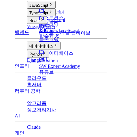
JavaScript
JavaScript
TypeScript
부스트코스
TypeScript
React
클론코딩
Basic
Vue.js
React
JS CS
Effective TypeScript
백엔드
리액트 인터널 딥다이브
함수형 JS
클론코딩
데이터베이스
데이터베이스
Python
SQL
Django
Python
인프라
SW Expert Academy
유튜브
클라우드
홈서버
컴퓨터 공학
알고리즘
정보처리기사
AI
Claude
개인