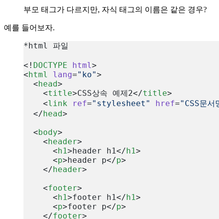
부모 태그가 다르지만, 자식 태그의 이름은 같은 경우?
예를 들어보자.
*html 파일
<!
DOCTYPE
 html
>
<
html
 lang
=
"ko"
>
  <
head
>
    <
title
>CSS상속 예제2</
title
>
    <
link
 ref
=
"stylesheet"
 href
=
"CSS문서
  </
head
>
  <
body
>
    <
header
>
      <
h1
>header h1</
h1
>
      <
p
>header p</
p
>
    </
header
>
    <
footer
>
      <
h1
>footer h1</
h1
>
      <
p
>footer p</
p
>
    </
footer
>