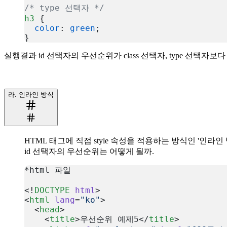
/* type 선택자 */
h3
 {
  color
: 
green
;
}
복사
실행결과 id 선택자의 우선순위가 class 선택자, type 선택
라. 인라인 방식
HTML 태그에 직접 style 속성을 적용하는 방식인 '인라인
id 선택자의 우선순위는 어떻게 될까.
*html 파일
<!
DOCTYPE
 html
>
<
html
 lang
=
"ko"
>
  <
head
>
    <
title
>우선순위 예제5</
title
>