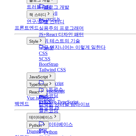
블로그 개발
트러블슈팅
블로그 개발
v1: Jekyll
책 스터디
v2: Next.js
연구/조사
책 스터디
프론트엔드
실용주의 프로그래머
JS+React 디자인 패턴
단위 테스트의 기술
Style
구글 엔지니어는 이렇게 일한다
Style
CSS
SCSS
BootStrap
Tailwind CSS
JavaScript
JavaScript
TypeScript
부스트코스
TypeScript
React
클론코딩
Basic
Vue.js
React
JS CS
Effective TypeScript
백엔드
리액트 인터널 딥다이브
함수형 JS
클론코딩
데이터베이스
데이터베이스
Python
SQL
Django
Python