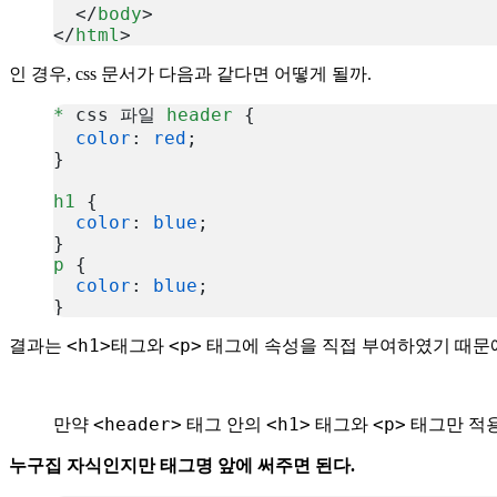
  </
body
>
</
html
>
복사
인 경우, css 문서가 다음과 같다면 어떻게 될까.
*
 css 파일 
header
 {
  color
: 
red
;
}
h1
 {
  color
: 
blue
;
}
p
 {
  color
: 
blue
;
}
복사
<h1>
<p>
결과는
태그와
태그에 속성을 직접 부여하였기 때문에 hea
<header>
<h1>
<p>
만약
태그 안의
태그와
태그만 적
누구집 자식인지만 태그명 앞에 써주면 된다.