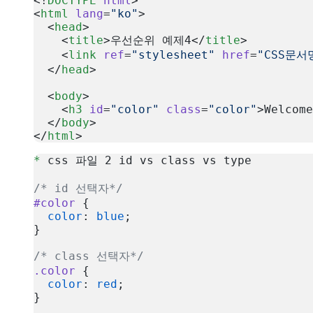
<!
DOCTYPE
 html
>
<
html
 lang
=
"ko"
>
  <
head
>
    <
title
>우선순위 예제4</
title
>
    <
link
 ref
=
"stylesheet"
 href
=
"CSS문서
  </
head
>
  <
body
>
    <
h3
 id
=
"color"
 class
=
"color"
>Welcome
  </
body
>
</
html
>
복사
*
 css 파일 2 id vs class vs type
/* id 선택자*/
#color
 {
  color
: 
blue
;
}
/* class 선택자*/
.color
 {
  color
: 
red
;
}