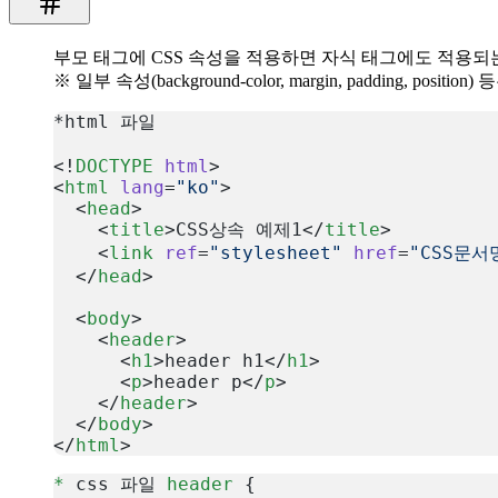
부모 태그에 CSS 속성을 적용하면 자식 태그에도 적용되
※ 일부 속성(background-color, margin, padding, posit
*html 파일
<!
DOCTYPE
 html
>
<
html
 lang
=
"ko"
>
  <
head
>
    <
title
>CSS상속 예제1</
title
>
    <
link
 ref
=
"stylesheet"
 href
=
"CSS문서
  </
head
>
  <
body
>
    <
header
>
      <
h1
>header h1</
h1
>
      <
p
>header p</
p
>
    </
header
>
  </
body
>
</
html
>
복사
*
 css 파일 
header
 {