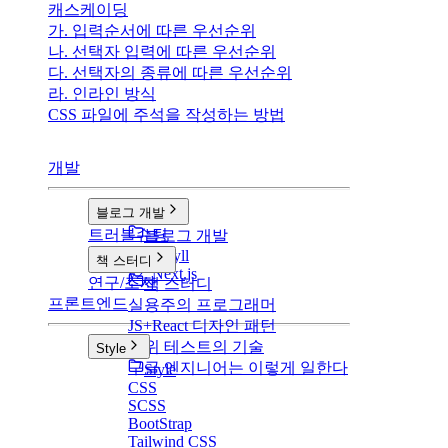
캐스케이딩
가. 입력순서에 따른 우선순위
나. 선택자 입력에 따른 우선순위
다. 선택자의 종류에 따른 우선순위
라. 인라인 방식
CSS 파일에 주석을 작성하는 방법
개발
블로그 개발
트러블슈팅
블로그 개발
v1: Jekyll
책 스터디
v2: Next.js
연구/조사
책 스터디
프론트엔드
실용주의 프로그래머
JS+React 디자인 패턴
단위 테스트의 기술
Style
구글 엔지니어는 이렇게 일한다
Style
CSS
SCSS
BootStrap
Tailwind CSS