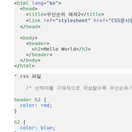
<
html
 lang
=
"ko"
>
  <
head
>
    <
title
>우선순위 예제2</
title
>
    <
link
 ref
=
"stylesheet"
 href
=
"CSS문서
  </
head
>
  <
body
>
    <
header
>
      <
h2
>Hello World</
h2
>
    </
header
>
  </
body
>
</
html
>
복사
*
 css 파일
    /* 선택자를 구체적으로 작성할수록 우선순위가
header
 h2
 {
  color
: 
red
;
}
h2
 {
  color
: 
blue
;