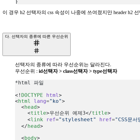
}
복사
이 경우 h2 선택자의 css 속성이 나중에 쓰여졌지만 header h
다. 선택자의 종류에 따른 우선순위
선택자의 종류에 따라 우선순위는 달라진다.
우선순위 :
id선택자 > class선택자 > type선택자
*html 파일
<!
DOCTYPE
 html
>
<
html
 lang
=
"ko"
>
  <
head
>
    <
title
>우선순위 예제3</
title
>
    <
link
 ref
=
"stylesheet"
 href
=
"CSS문서
  </
head
>
  <
body
>