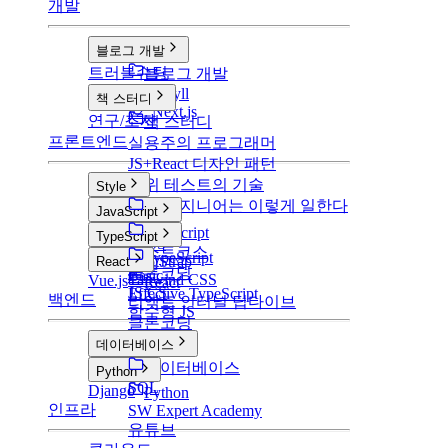
개발
블로그 개발
트러블슈팅
블로그 개발
v1: Jekyll
책 스터디
v2: Next.js
연구/조사
책 스터디
프론트엔드
실용주의 프로그래머
JS+React 디자인 패턴
단위 테스트의 기술
Style
구글 엔지니어는 이렇게 일한다
Style
JavaScript
CSS
JavaScript
TypeScript
SCSS
부스트코스
TypeScript
BootStrap
React
클론코딩
Basic
Tailwind CSS
Vue.js
React
JS CS
Effective TypeScript
백엔드
리액트 인터널 딥다이브
함수형 JS
클론코딩
데이터베이스
데이터베이스
Python
SQL
Django
Python
인프라
SW Expert Academy
유튜브