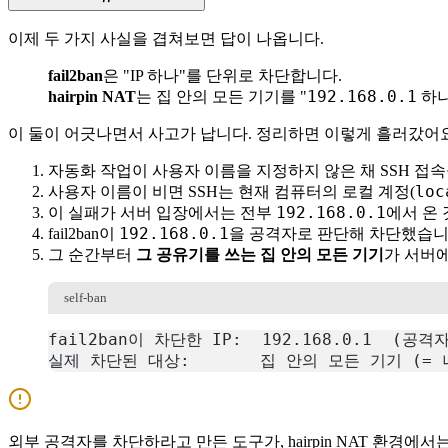
이제 두 가지 사실을 겹쳐보면 답이 나옵니다.
fail2ban
은 "IP 하나"를 단위로 차단합니다.
192.168.0.1
hairpin NAT
는 집 안의 모든 기기를 "
하나
이 둘이 어긋나면서 사고가 납니다. 정리하면 이렇게 흘러갔어요
자동화 작업이 사용자 이름을 지정하지 않은 채 SSH 접속
loc
사용자 이름이 비면 SSH는 현재 컴퓨터의 로컬 계정(
192.168.0.1
이 실패가 서버 입장에서는 전부
에서 온 
192.168.0.1
fail2ban이
을 공격자로 판단해 차단했습니
그 순간부터
그 공유기를 쓰는 집 안의 모든 기기
가 서버
self-ban
fail2ban이 차단한 IP:  192.168.0.1  (공
실제 차단된 대상:       집 안의 모든 기기 (= 
복사
외부 공격자를 차단하라고 만든 도구가, hairpin NAT 환경에서