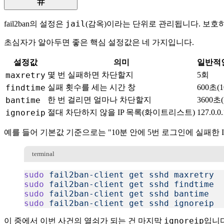
jail
fail2ban의 설정은
(감옥)이라는 단위로 관리됩니다. 보호하
초심자가 알아두면 좋은 핵심 설정값은 네 가지입니다.
설정값
의미
일반적
maxretry
몇 번 실패하면 차단할지
5회
findtime
실패 횟수를 세는 시간 창
600초(
bantime
한 번 걸리면 얼마나 차단할지
3600초
ignoreip
절대 차단하지 않을 IP 목록(화이트리스트)
127.0.0.
예를 들어 기본값 기준으로는 "10분 안에 5번 로그인에 실패한 
terminal
sudo
 fail2ban-client
 get
 sshd
 maxretry
sudo
 fail2ban-client
 get
 sshd
 findtime
sudo
 fail2ban-client
 get
 sshd
 bantime
sudo
 fail2ban-client
 get
 sshd
 ignoreip
복사
ignoreip
이 중에서 이번 사건의 열쇠가 되는 건 마지막
입니다