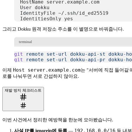
  HostName server.example.com
  User dokku
  IdentityFile ~/.ssh/id_ed25519
  IdentitiesOnly yes
복사
그리고 Dokku 원격 저장소 주소를 이 별명으로 바꿔줍니다.
terminal
git
 remote
 set-url
 dokku-api-st
 dokku-ho
git
 remote
 set-url
 dokku-api-pr
 dokku-ho
복사
Host server.example.com
이제
는 "서버에 직접 들어갈 
로를 나눠두면 서로 간섭하지 않아요.
재발 방지 체크리스트
이번 사건에서 정리한 예방책을 한눈에 모아봤습니다.
192.168.0.0/16
사설 IP를 ignoreip에 등록
—
등 내부