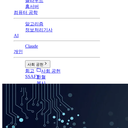
클라우드
홈서버
컴퓨터 공학
알고리즘
정보처리기사
AI
Claude
개인
사회 공헌
회고
사회 공헌
SSAFY
헌혈
봉사