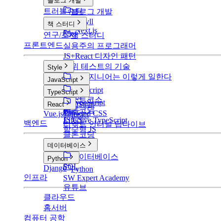
블로그 개발
트러블슈팅
블로그 개발
v1: Jekyll
책 스터디
v2: Next.js
연구/조사
책 스터디
프론트엔드
실용주의 프로그래머
JS+React 디자인 패턴
단위 테스트의 기술
Style
구글 엔지니어는 이렇게 일한다
Style
JavaScript
CSS
JavaScript
TypeScript
SCSS
부스트코스
TypeScript
BootStrap
React
클론코딩
Basic
Tailwind CSS
Vue.js
React
JS CS
Effective TypeScript
백엔드
리액트 인터널 딥다이브
함수형 JS
클론코딩
데이터베이스
데이터베이스
Python
SQL
Django
Python
인프라
SW Expert Academy
유튜브
클라우드
홈서버
컴퓨터 공학