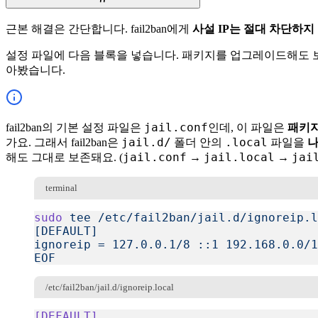
근본 해결은 간단합니다. fail2ban에게
사설 IP는 절대 차단하지
설정 파일에 다음 블록을 넣습니다. 패키지를 업그레이드해도
아봤습니다.
jail.conf
fail2ban의 기본 설정 파일은
인데, 이 파일은
패키지
jail.d/
.local
가요. 그래서 fail2ban은
폴더 안의
파일을
나
jail.conf
jail.local
jai
해도 그대로 보존돼요. (
→
→
terminal
sudo
 tee
 /etc/fail2ban/jail.d/ignoreip.l
[DEFAULT]
ignoreip = 127.0.0.1/8 ::1 192.168.0.0/1
EOF
복사
/etc/fail2ban/jail.d/ignoreip.local
[DEFAULT]