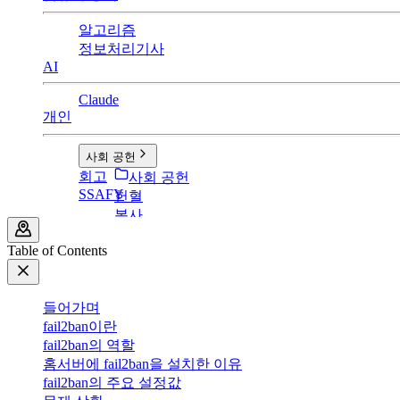
알고리즘
정보처리기사
AI
Claude
개인
사회 공헌
회고
사회 공헌
SSAFY
헌혈
봉사
Table of Contents
들어가며
fail2ban이란
fail2ban의 역할
홈서버에 fail2ban을 설치한 이유
fail2ban의 주요 설정값