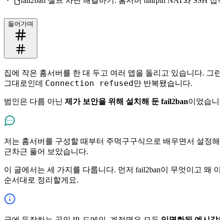
fail2ban 셀프 차단 해결하기: 홈서버 hairpin NAT와 SSH 
들어가며
집에 작은 홈서버를 한 대 두고 여러 앱을 돌리고 있습니다. 그
Connection refused
그대로인데
만 반복됐습니다.
범인은 다름 아닌
제가 보안을 위해 설치해 둔 fail2ban
이었습니다
저는 홈서버를 구성할 때부터 주먹구구식으로 배우면서 설정해서,
근차근 풀어 보았습니다.
이 글에서는 세 가지를 다룹니다. 먼저 fail2ban이 무엇이고
순서대로 정리할게요.
글에 등장하는 공인 IP, 도메인, 계정명은 모두
익명화된 예시값