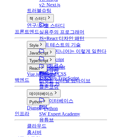
v2: Next.js
트러블슈팅
책 스터디
연구/조사
책 스터디
프론트엔드
실용주의 프로그래머
JS+React 디자인 패턴
단위 테스트의 기술
Style
구글 엔지니어는 이렇게 일한다
Style
JavaScript
CSS
JavaScript
TypeScript
SCSS
부스트코스
TypeScript
BootStrap
React
클론코딩
Basic
Tailwind CSS
Vue.js
React
JS CS
Effective TypeScript
백엔드
리액트 인터널 딥다이브
함수형 JS
클론코딩
데이터베이스
데이터베이스
Python
SQL
Django
Python
인프라
SW Expert Academy
유튜브
클라우드
홈서버