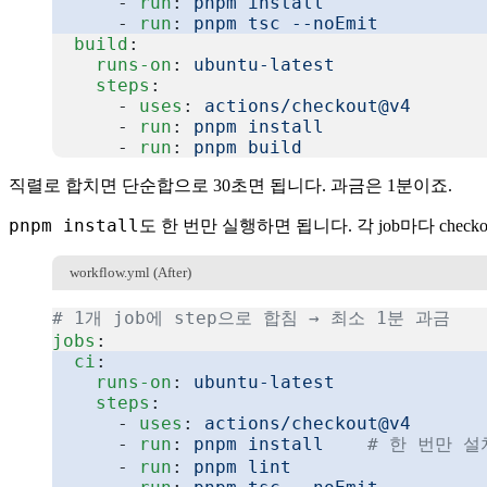
      - 
run
: 
pnpm install
      - 
run
: 
pnpm tsc --noEmit
  build
:
    runs-on
: 
ubuntu-latest
    steps
:
      - 
uses
: 
actions/checkout@v4
      - 
run
: 
pnpm install
      - 
run
: 
pnpm build
복사
직렬로 합치면 단순합으로 30초면 됩니다. 과금은 1분이죠.
pnpm install
도 한 번만 실행하면 됩니다. 각 job마다 checko
workflow.yml (After)
# 1개 job에 step으로 합침 → 최소 1분 과금
jobs
:
  ci
:
    runs-on
: 
ubuntu-latest
    steps
:
      - 
uses
: 
actions/checkout@v4
      - 
run
: 
pnpm install
    # 한 번만 설
      - 
run
: 
pnpm lint