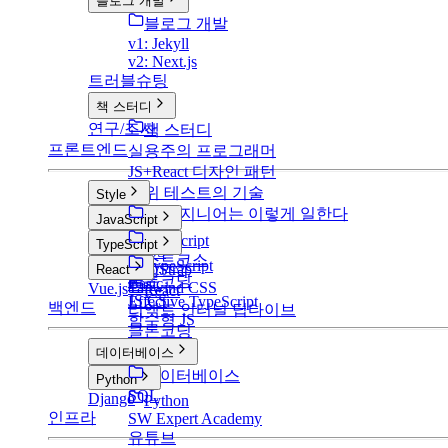
블로그 개발
블로그 개발
v1: Jekyll
v2: Next.js
트러블슈팅
책 스터디
연구/조사
책 스터디
프론트엔드
실용주의 프로그래머
JS+React 디자인 패턴
단위 테스트의 기술
Style
구글 엔지니어는 이렇게 일한다
Style
JavaScript
CSS
JavaScript
TypeScript
SCSS
부스트코스
TypeScript
BootStrap
React
클론코딩
Basic
Tailwind CSS
Vue.js
React
JS CS
Effective TypeScript
백엔드
리액트 인터널 딥다이브
함수형 JS
클론코딩
데이터베이스
데이터베이스
Python
SQL
Django
Python
인프라
SW Expert Academy
유튜브