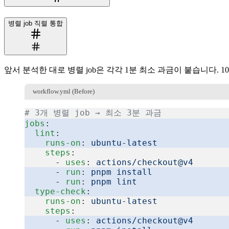
병렬 job 직렬 통합
앞서 분석한 대로 병렬 job은 각각 1분 최소 과금이 붙습니다. 10
workflow.yml (Before)
# 3개 병렬 job → 최소 3분 과금
jobs
:
  lint
:
    runs-on
: 
ubuntu-latest
    steps
:
      - 
uses
: 
actions/checkout@v4
      - 
run
: 
pnpm install
      - 
run
: 
pnpm lint
  type-check
:
    runs-on
: 
ubuntu-latest
    steps
:
      - 
uses
: 
actions/checkout@v4