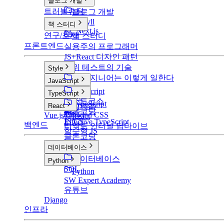
블로그 개발
트러블슈팅
블로그 개발
v1: Jekyll
책 스터디
v2: Next.js
연구/조사
책 스터디
프론트엔드
실용주의 프로그래머
JS+React 디자인 패턴
단위 테스트의 기술
Style
구글 엔지니어는 이렇게 일한다
Style
JavaScript
CSS
JavaScript
TypeScript
SCSS
부스트코스
TypeScript
BootStrap
React
클론코딩
Basic
Tailwind CSS
Vue.js
React
JS CS
Effective TypeScript
백엔드
리액트 인터널 딥다이브
함수형 JS
클론코딩
데이터베이스
데이터베이스
Python
SQL
Python
SW Expert Academy
유튜브
Django
인프라