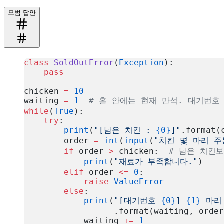
모범 답안
class
 SoldOutError
(
Exception
):
    pass
chicken 
=
 10
waiting 
=
 1
  # 홀 안에는 현재 만석. 대기번호
while
(
True
):
    try
:
        print
(
"[남은 치킨 : 
{0}
]"
.format(
        order 
=
 int
(
input
(
"치킨 몇 마리 
        if
 order 
>
 chicken:  
# 남은 치킨
            print
(
"재료가 부족합니다."
)
        elif
 order 
<=
 0
:
            raise
 ValueError
        else
:
            print
(
"[대기번호 
{0}
] 
{1}
 마리
                  .format(waiting, order
            waiting 
+=
 1