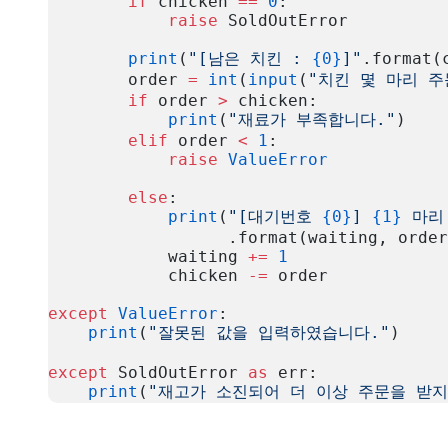
        if
 chicken 
==
 0
:
            raise
 SoldOutError
        print
(
"[남은 치킨 : 
{0}
]"
.format(
        order 
=
 int
(
input
(
"치킨 몇 마리 
        if
 order 
>
 chicken:
            print
(
"재료가 부족합니다."
)
        elif
 order 
<
 1
:
            raise
 ValueError
        else
:
            print
(
"[대기번호 
{0}
] 
{1}
 마리
                  .format(waiting, order
            waiting 
+=
 1
            chicken 
-=
 order
except
 ValueError
:
    print
(
"잘못된 값을 입력하였습니다."
)
except
 SoldOutError 
as
 err:
    print
(
"재고가 소진되어 더 이상 주문을 받지
복사