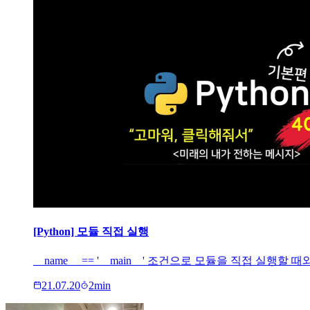
[Python] 모듈 직접 실행
__name__ == '__main__' 조건으로 모듈을 직접 
21.07.20
2
min