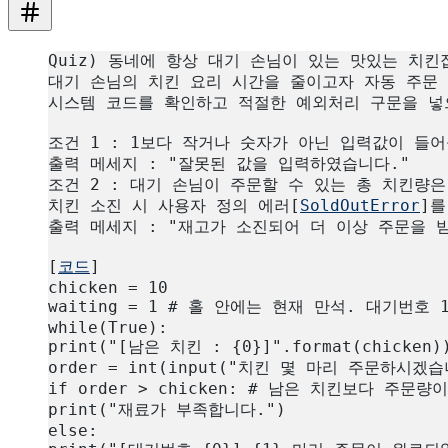
Quiz) 동네에 항상 대기 손님이 있는 맛있는 치킨
대기 손님의 치킨 요리 시간을 줄이고자 자동 주문
시스템 코드를 확인하고 적절한 예외처리 구문을 넣
조건 1 : 1보다 작거나 숫자가 아닌 입력값이 들어올
출력 메세지 : "잘못된 값을 입력하였습니다."
조건 2 : 대기 손님이 주문할 수 있는 총 치킨량은
치킨 소진 시 사용자 정의 에러[
SoldOutError
]
출력 메세지 : "재고가 소진되어 더 이상 주문을 
[
코드
]
chicken = 10
waiting = 1 # 홀 안에는 현재 만석. 대기번호
while(True):
print("[남은 치킨 : {0}]".format(chicken)
order = int(input("치킨 몇 마리 주문하시겠습
if order > chicken: # 남은 치킨보다 주문량
print("재료가 부족합니다.")
else: