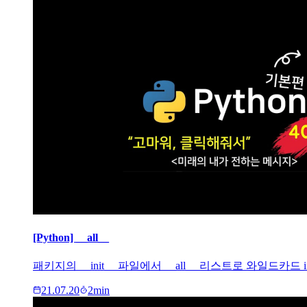
[Python] __all__
패키지의 __init__ 파일에서 __all__ 리스트로 와일드카
21.07.20
2
min