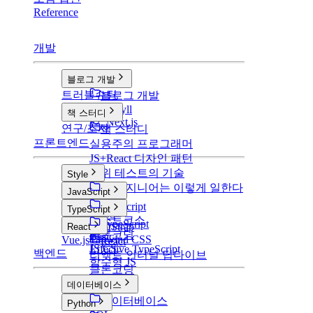
Reference
개발
블로그 개발
트러블슈팅
블로그 개발
v1: Jekyll
책 스터디
v2: Next.js
연구/조사
책 스터디
프론트엔드
실용주의 프로그래머
JS+React 디자인 패턴
단위 테스트의 기술
Style
구글 엔지니어는 이렇게 일한다
Style
JavaScript
CSS
JavaScript
TypeScript
SCSS
부스트코스
TypeScript
BootStrap
React
클론코딩
Basic
Tailwind CSS
Vue.js
React
JS CS
Effective TypeScript
백엔드
리액트 인터널 딥다이브
함수형 JS
클론코딩
데이터베이스
데이터베이스
Python