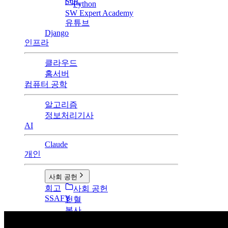
SQL
Python
SW Expert Academy
유튜브
Django
인프라
클라우드
홈서버
컴퓨터 공학
알고리즘
정보처리기사
AI
Claude
개인
사회 공헌
회고
사회 공헌
SSAFY
헌혈
봉사