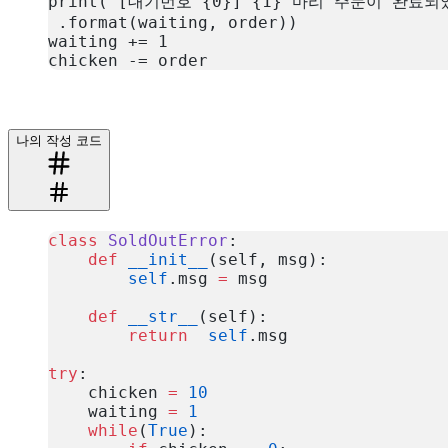
print("[대기번호 {0}] {1} 마리 주문이 완료되
 .format(waiting, order))
waiting += 1
chicken -= order
복사
나의 작성 코드
class
 SoldOutError
:
    def
 __init__
(self, msg):
        self
.msg 
=
 msg
    def
 __str__
(self):
        return
  self
.msg
try
:
    chicken 
=
 10
    waiting 
=
 1
    while
(
True
):