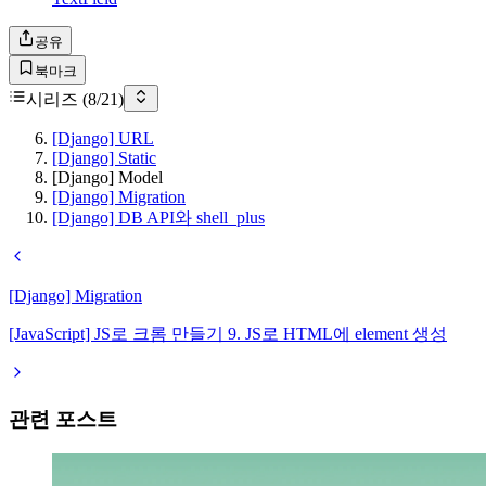
공유
북마크
시리즈 (
8
/
21
)
[Django] URL
[Django] Static
[Django] Model
[Django] Migration
[Django] DB API와 shell_plus
[Django] Migration
[JavaScript] JS로 크롬 만들기 9. JS로 HTML에 element 생성
관련 포스트