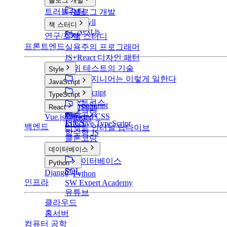
블로그 개발
트러블슈팅
블로그 개발
v1: Jekyll
책 스터디
v2: Next.js
연구/조사
책 스터디
프론트엔드
실용주의 프로그래머
JS+React 디자인 패턴
단위 테스트의 기술
Style
구글 엔지니어는 이렇게 일한다
Style
JavaScript
CSS
JavaScript
TypeScript
SCSS
부스트코스
TypeScript
BootStrap
React
클론코딩
Basic
Tailwind CSS
Vue.js
React
JS CS
Effective TypeScript
백엔드
리액트 인터널 딥다이브
함수형 JS
클론코딩
데이터베이스
데이터베이스
Python
SQL
Django
Python
인프라
SW Expert Academy
유튜브
클라우드
홈서버
컴퓨터 공학