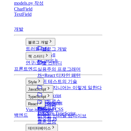
models.py 작성
CharField
TextField
개발
블로그 개발
트러블슈팅
블로그 개발
v1: Jekyll
책 스터디
v2: Next.js
연구/조사
책 스터디
프론트엔드
실용주의 프로그래머
JS+React 디자인 패턴
단위 테스트의 기술
Style
구글 엔지니어는 이렇게 일한다
Style
JavaScript
CSS
JavaScript
TypeScript
SCSS
부스트코스
TypeScript
BootStrap
React
클론코딩
Basic
Tailwind CSS
Vue.js
React
JS CS
Effective TypeScript
백엔드
리액트 인터널 딥다이브
함수형 JS
클론코딩
데이터베이스