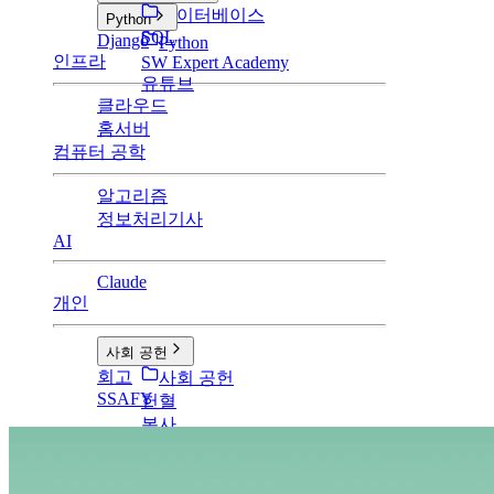
데이터베이스
Python
SQL
Django
Python
인프라
SW Expert Academy
유튜브
클라우드
홈서버
컴퓨터 공학
알고리즘
정보처리기사
AI
Claude
개인
사회 공헌
회고
사회 공헌
SSAFY
헌혈
봉사