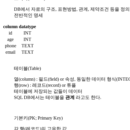
DB에서 자료의 구조, 표현방법, 관계, 제약조건 등을 정의한 구조
전반적인 명세
column
datatype
id
INT
age
INT
phone
TEXT
email
TEXT
테이블(Table)
열(column) : 필드(field) or 속성, 동일한 데이터 형식(INTEGE
행(row) : 레코드(record) or 튜플
테이블에 저장되는 값들이 데이터
SQL DB에서는 테이블을
관계
라고도 한다.
기본키(PK; Primary Key)
각 행(레코드)의 고유한 값